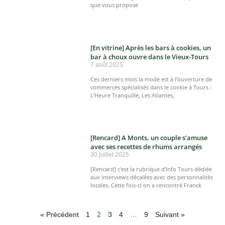
que vous propose
[En vitrine] Après les bars à cookies, un
bar à choux ouvre dans le Vieux-Tours
7 août 2025
Ces derniers mois la mode est à l’ouverture de
commerces spécialisés dans le cookie à Tours :
L’Heure Tranquille, Les Atlantes,
[Rencard] A Monts, un couple s’amuse
avec ses recettes de rhums arrangés
30 juillet 2025
[Rencard] c’est la rubrique d’Info Tours dédiée
aux interviews décalées avec des personnalités
locales. Cette fois-ci on a rencontré Franck
« Précédent
1
2
3
4
…
9
Suivant »