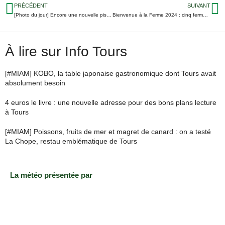
PRÉCÉDENT
SUIVANT
[Photo du jour] Encore une nouvelle piste de pumptrack en Indre-et-Loire
Bienvenue à la Ferme 2024 : cinq fermes à visiter en Indre-et-Loire ce week-end
À lire sur Info Tours
[#MIAM] KŌBŌ, la table japonaise gastronomique dont Tours avait
absolument besoin
4 euros le livre : une nouvelle adresse pour des bons plans lecture
à Tours
[#MIAM] Poissons, fruits de mer et magret de canard : on a testé
La Chope, restau emblématique de Tours
La météo présentée par