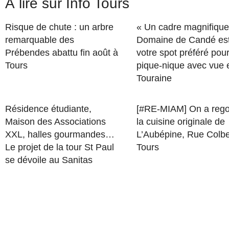
À lire sur Info Tours
Risque de chute : un arbre
« Un cadre magnifique 
remarquable des
Domaine de Candé es
Prébendes abattu fin août à
votre spot préféré pou
Tours
pique-nique avec vue 
Touraine
Résidence étudiante,
[#RE-MIAM] On a rego
Maison des Associations
la cuisine originale de
XXL, halles gourmandes…
L’Aubépine, Rue Colbe
Le projet de la tour St Paul
Tours
se dévoile au Sanitas