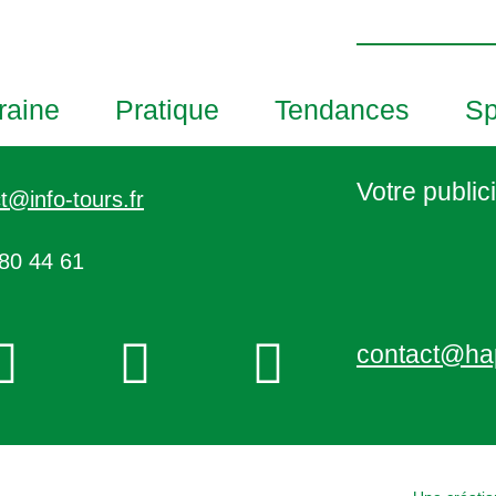
h
o
t
o
raine
Pratique
Tendances
Sp
V
i
e
Votre publici
t@info-tours.fr
w
80 44 61
contact@ha