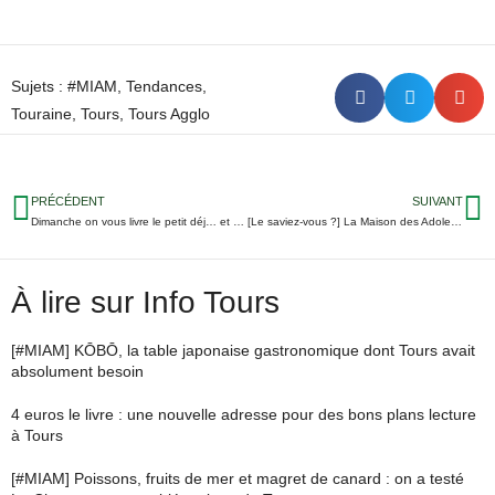
Sujets :
#MIAM
,
Tendances
,
Touraine
,
Tours
,
Tours Agglo
PRÉCÉDENT
SUIVANT
Dimanche on vous livre le petit déj… et c’est pour aider une asso
[Le saviez-vous ?] La Maison des Adolescents, l’endroit idéal pour répondre aux questions des 11-25 ans
À lire sur Info Tours
[#MIAM] KŌBŌ, la table japonaise gastronomique dont Tours avait
absolument besoin
4 euros le livre : une nouvelle adresse pour des bons plans lecture
à Tours
[#MIAM] Poissons, fruits de mer et magret de canard : on a testé