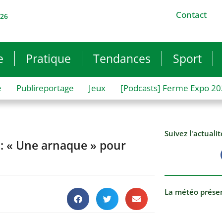
Contact
026
e
Pratique
Tendances
Sport
e
Publireportage
Jeux
[Podcasts] Ferme Expo 2
Suivez l'actuali
 : « Une arnaque » pour
La météo prése
1