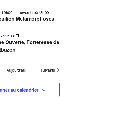
ilà10h00
-
1 novembreà18h00
osition Métamorphoses
0
-
23h30
e Ouverte, Forteresse de
tbazon
Évènements
Aujourd’hui
suivants
nner au calendrier