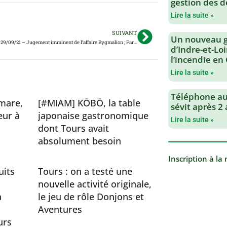
gestion des d
Lire la suite »
SUIVANT
Un nouveau 
StorieTouraine, 29/09/21 – Jugement imminent de l’affaire Bygmalion ; Parc de panneaux solaires géant à Ambillou ; François Hollande à Saint-Martin-le-Beau…
d’Indre-et-Loi
l’incendie en
Lire la suite »
Téléphone au 
mare,
[#MIAM] KŌBŌ, la table
sévit après 2
eur à
japonaise gastronomique
Lire la suite »
dont Tours avait
absolument besoin
Inscription à la
uits
Tours : on a testé une
nouvelle activité originale,
a
le jeu de rôle Donjons et
Aventures
urs