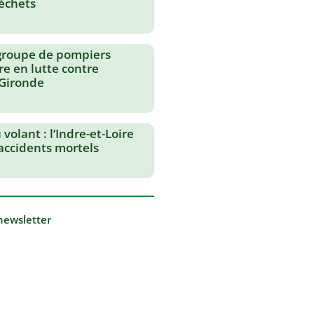
échets
groupe de pompiers
re en lutte contre
 Gironde
volant : l’Indre-et-Loire
 accidents mortels
 newsletter