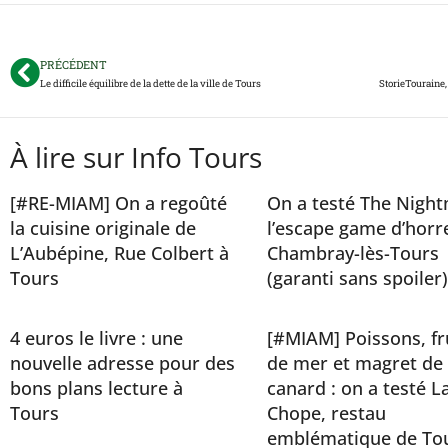
PRÉCÉDENT
Le difficile équilibre de la dette de la ville de Tours
À lire sur Info Tours
[#RE-MIAM] On a regoûté
On a testé The Night
la cuisine originale de
l’escape game d’horr
L’Aubépine, Rue Colbert à
Chambray-lès-Tours
Tours
(garanti sans spoiler)
4 euros le livre : une
[#MIAM] Poissons, fr
nouvelle adresse pour des
de mer et magret de
bons plans lecture à
canard : on a testé L
Tours
Chope, restau
emblématique de To