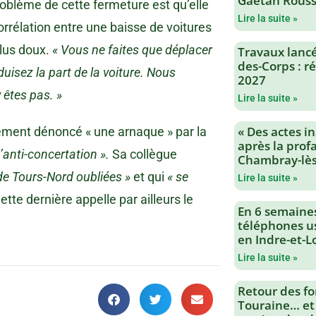
Gaëtan Rouss
problème de cette fermeture est qu’elle
Lire la suite »
corrélation entre une baisse de voitures
lus doux.
« Vous ne faites que déplacer
Travaux lancés
des-Corps : 
uisez la part de la voiture. Nous
2027
 êtes pas. »
Lire la suite »
« Des actes i
ement dénoncé « une arnaque » par la
après la profa
l’anti-concertation ».
Sa collègue
Chambray-lès
de Tours-Nord oubliées »
et qui
« se
Lire la suite »
ette dernière appelle par ailleurs le
En 6 semaine
téléphones us
en Indre-et-L
Lire la suite »
Retour des fo
Touraine… et