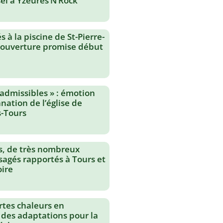
el à Yzeures’N’Rock
 à la piscine de St-Pierre-
réouverture promise début
nadmissibles » : émotion
nation de l’église de
-Tours
s, de très nombreux
agés rapportés à Tours et
oire
rtes chaleurs en
 des adaptations pour la