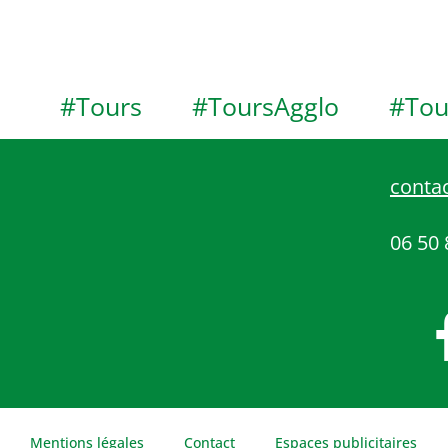
#Tours
#ToursAgglo
#Tou
contac
06 50 
Mentions légales
Contact
Espaces publicitaires