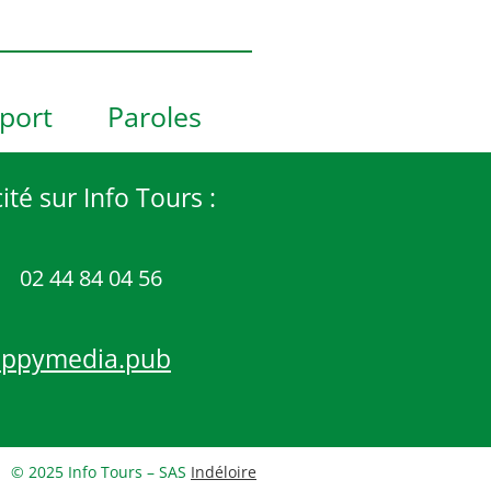
port
Paroles
ité sur Info Tours :
02 44 84 04 56
appymedia.pub
© 2025 Info Tours – SAS
Indéloire