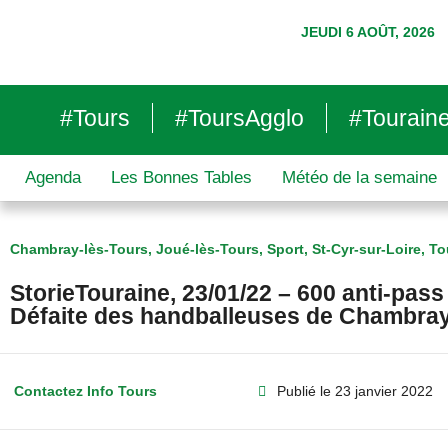
JEUDI 6 AOÛT, 2026
#Tours
#ToursAgglo
#Tourain
Agenda
Les Bonnes Tables
Météo de la semaine
Chambray-lès-Tours
,
Joué-lès-Tours
,
Sport
,
St-Cyr-sur-Loire
,
To
StorieTouraine, 23/01/22 – 600 anti-pass
Défaite des handballeuses de Chambra
Contactez Info Tours
Publié le
23 janvier 2022