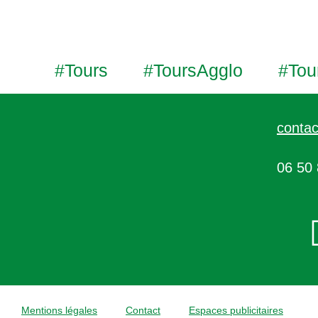
#Tours
#ToursAgglo
#Tou
contac
06 50 
Mentions légales
Contact
Espaces publicitaires