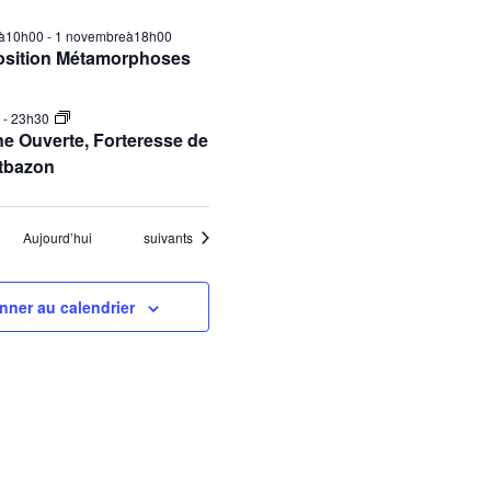
ilà10h00
-
1 novembreà18h00
osition Métamorphoses
0
-
23h30
e Ouverte, Forteresse de
tbazon
Évènements
Aujourd’hui
suivants
nner au calendrier