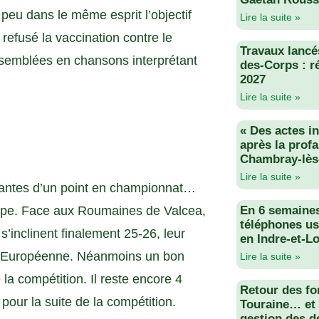
peu dans le même esprit l’objectif
Lire la suite »
efusé la vaccination contre le
Travaux lancés
ssemblées en chansons interprétant
des-Corps : r
2027
Lire la suite »
« Des actes i
après la profa
Chambray-lès
Lire la suite »
Nantes d’un point en championnat…
rope. Face aux Roumaines de Valcea,
En 6 semaine
téléphones us
 s’inclinent finalement 25-26, leur
en Indre-et-Lo
ue Européenne. Néanmoins un bon
Lire la suite »
 la compétition. Il reste encore 4
Retour des fo
pour la suite de la compétition.
Touraine… et 
gestion des d