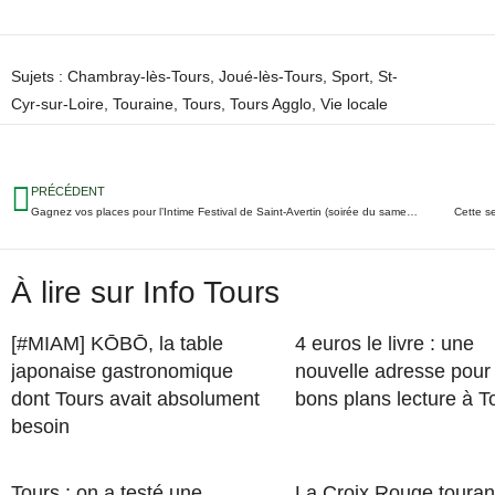
Sujets :
Chambray-lès-Tours
,
Joué-lès-Tours
,
Sport
,
St-
Cyr-sur-Loire
,
Touraine
,
Tours
,
Tours Agglo
,
Vie locale
PRÉCÉDENT
Gagnez vos places pour l’Intime Festival de Saint-Avertin (soirée du samedi 29 janvier)
Cette s
À lire sur Info Tours
[#MIAM] KŌBŌ, la table
4 euros le livre : une
japonaise gastronomique
nouvelle adresse pour
dont Tours avait absolument
bons plans lecture à T
besoin
Tours : on a testé une
La Croix Rouge touran