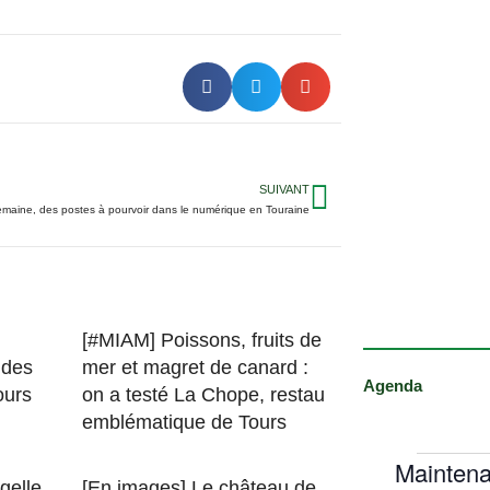
SUIVANT
emaine, des postes à pourvoir dans le numérique en Touraine
[#MIAM] Poissons, fruits de
 des
mer et magret de canard :
Agenda
ours
on a testé La Chope, restau
emblématique de Tours
Maintena
gelle
[En images] Le château de