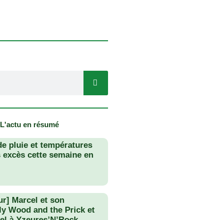
 L'actu en résumé
de pluie et températures
s excès cette semaine en
ur] Marcel et son
lly Wood and the Prick et
el à Yzeures’N’Rock