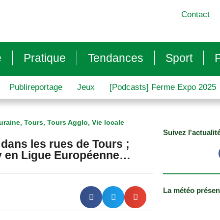
Contact
e
Pratique
Tendances
Sport
P
Publireportage
Jeux
[Podcasts] Ferme Expo 2025
uraine
,
Tours
,
Tours Agglo
,
Vie locale
Suivez l'actualit
 dans les rues de Tours ;
y en Ligue Européenne…
La météo présen