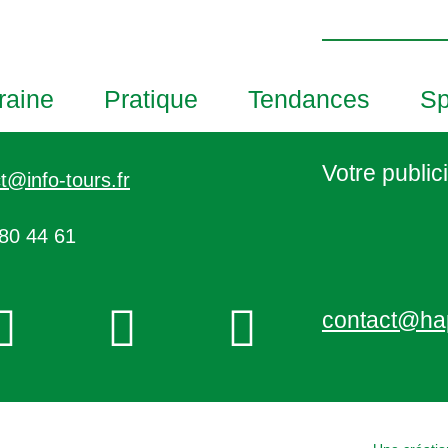
h
o
t
o
raine
Pratique
Tendances
Sp
V
i
e
Votre publici
t@info-tours.fr
w
80 44 61
contact@ha