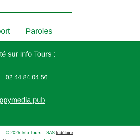
ort
Paroles
té sur Info Tours :
02 44 84 04 56
ppymedia.pub
© 2025 Info Tours – SAS
Indéloire