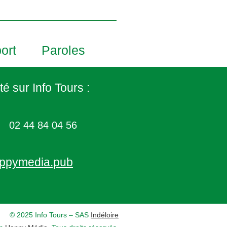
ort
Paroles
té sur Info Tours :
02 44 84 04 56
ppymedia.pub
© 2025 Info Tours – SAS
Indéloire