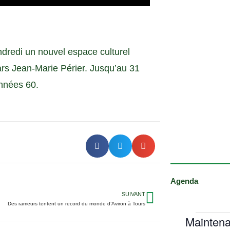
dredi un nouvel espace culturel
rs Jean-Marie Périer. Jusqu’au 31
années 60.
Agenda
SUIVANT
Des rameurs tentent un record du monde d’Aviron à Tours
Maintena