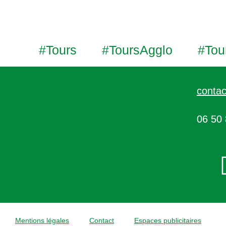
#Tours
#ToursAgglo
#Tou
contac
06 50 
Mentions légales
Contact
Espaces publicitaires