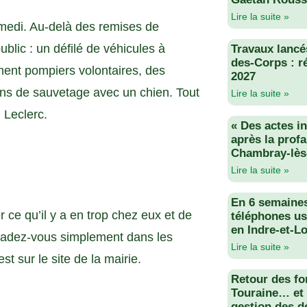
Lire la suite »
amedi. Au-delà des remises de
blic : un défilé de véhicules à
Travaux lancés
des-Corps : r
ment pompiers volontaires, des
2027
ions de sauvetage avec un chien. Tout
Lire la suite »
 Leclerc.
« Des actes i
après la profa
Chambray-lès
Lire la suite »
En 6 semaine
 ce qu’il y a en trop chez eux et de
téléphones us
en Indre-et-Lo
aladez-vous simplement dans les
Lire la suite »
st sur le site de la mairie.
Retour des fo
Touraine… et 
gestion des d