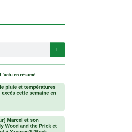
 L'actu en résumé
de pluie et températures
s excès cette semaine en
ur] Marcel et son
lly Wood and the Prick et
el à Yzeures’N’Rock