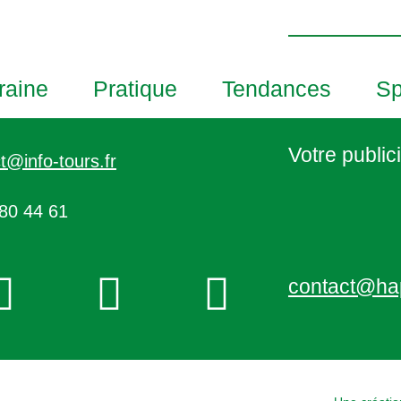
h
o
t
o
raine
Pratique
Tendances
Sp
V
i
e
Votre publici
t@info-tours.fr
w
80 44 61
contact@ha