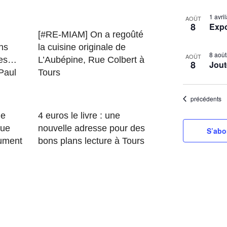
S
L
1 avr
é
AOÛT
8
Exp
i
l
[#RE-MIAM] On a regoûté
s
e
ns
la cuisine originale de
8 aoû
t
c
AOÛT
des…
L’Aubépine, Rue Colbert à
8
Jout
t
o
 Paul
Tours
i
f
o
Évènements
e
précédents
n
v
le
4 euros le livre : une
n
e
que
nouvelle adresse pour des
S’abo
e
lument
bons plans lecture à Tours
n
z
t
l
s
a
d
i
a
n
t
P
e