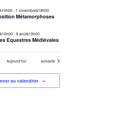
ilà10h00
-
1 novembreà18h00
osition Métamorphoses
tà10h00
-
9 aoûtà19h00
es Equestres Médiévales
Évènements
Aujourd’hui
suivants
nner au calendrier