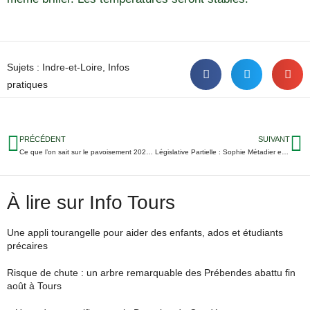
Sujets :
Indre-et-Loire
,
Infos
pratiques
PRÉCÉDENT
SUIVANT
Ce que l’on sait sur le pavoisement 2021 du Pont Wilson
Législative Partielle : Sophie Métadier en ballotage favorable face à Murielle Riolet
À lire sur Info Tours
Une appli tourangelle pour aider des enfants, ados et étudiants
précaires
Risque de chute : un arbre remarquable des Prébendes abattu fin
août à Tours