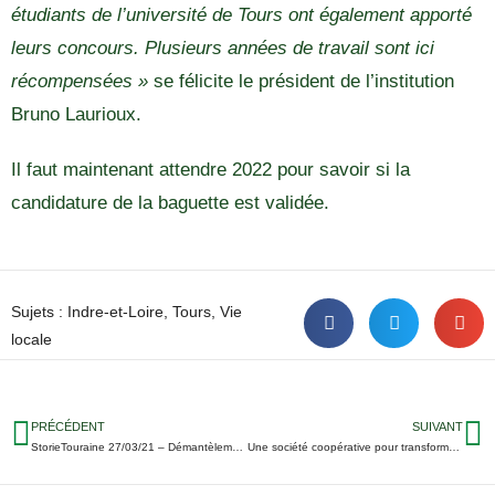
étudiants de l’université de Tours ont également apporté
leurs concours. Plusieurs années de travail sont ici
récompensées »
se félicite le président de l’institution
Bruno Laurioux.
Il faut maintenant attendre 2022 pour savoir si la
candidature de la baguette est validée.
Sujets :
Indre-et-Loire
,
Tours
,
Vie
locale
PRÉCÉDENT
SUIVANT
StorieTouraine 27/03/21 – Démantèlement d’un réseau de cambriolages ; Tours éteint le Parcours Lumière ; L’Indre-et-Loire vote son budget…
Une société coopérative pour transformer le Tours FC ?