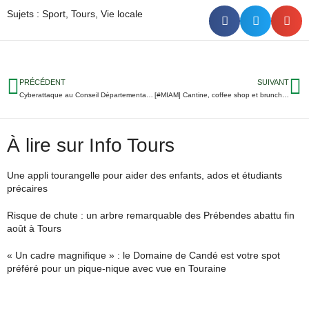
Sujets :
Sport
,
Tours
,
Vie locale
PRÉCÉDENT
SUIVANT
Cyberattaque au Conseil Départemental : mesures d’urgence pour verser salaires et allocations
[#MIAM] Cantine, coffee shop et brunch : formule trio près de la gare de Tours
À lire sur Info Tours
Une appli tourangelle pour aider des enfants, ados et étudiants
précaires
Risque de chute : un arbre remarquable des Prébendes abattu fin
août à Tours
« Un cadre magnifique » : le Domaine de Candé est votre spot
préféré pour un pique-nique avec vue en Touraine