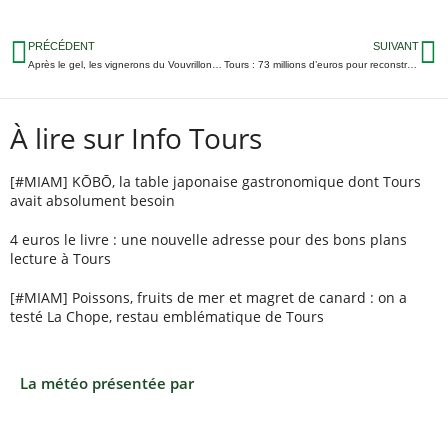
PRÉCÉDENT
SUIVANT
Après le gel, les vignerons du Vouvrillon touchés par la grêle
Tours : 73 millions d’euros pour reconstruire et rénover 11 écoles
À lire sur Info Tours
[#MIAM] KŌBŌ, la table japonaise gastronomique dont Tours
avait absolument besoin
4 euros le livre : une nouvelle adresse pour des bons plans
lecture à Tours
[#MIAM] Poissons, fruits de mer et magret de canard : on a
testé La Chope, restau emblématique de Tours
La météo présentée par