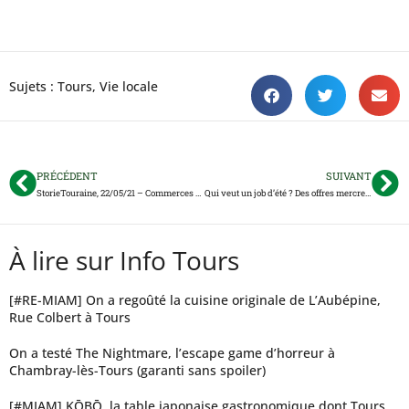
Sujets :
Tours
,
Vie locale
PRÉCÉDENT
SUIVANT
StorieTouraine, 22/05/21 – Commerces ouverts 2 dimanches de suite ; 3 classes fermées au collège de Chinon ; Chambray en Coupe d’Europe…
Qui veut un job d’été ? Des offres mercredi à Tours
À lire sur Info Tours
[#RE-MIAM] On a regoûté la cuisine originale de L’Aubépine,
Rue Colbert à Tours
On a testé The Nightmare, l’escape game d’horreur à
Chambray-lès-Tours (garanti sans spoiler)
[#MIAM] KŌBŌ, la table japonaise gastronomique dont Tours