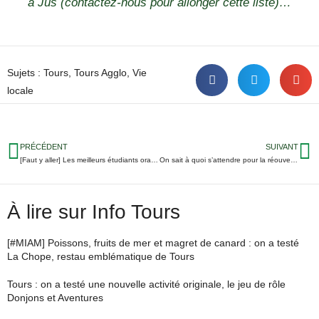
à Jus (contactez-nous pour allonger cette liste)…
Sujets :
Tours
,
Tours Agglo
,
Vie
locale
PRÉCÉDENT
SUIVANT
[Faut y aller] Les meilleurs étudiants orateurs de Tours s’affrontent aux Deux-Lions
On sait à quoi s’attendre pour la réouverture de la guinguette de Tours
À lire sur Info Tours
[#MIAM] Poissons, fruits de mer et magret de canard : on a testé
La Chope, restau emblématique de Tours
Tours : on a testé une nouvelle activité originale, le jeu de rôle
Donjons et Aventures