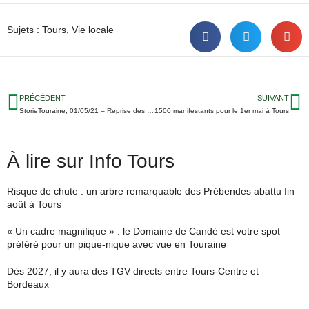
Sujets :
Tours
,
Vie locale
PRÉCÉDENT
SUIVANT
StorieTouraine, 01/05/21 – Reprise des vols Tours-Porto ; Un service du CHU en arrêt maladie ; L’hommage de Tours à la policière de Rambouillet…
1500 manifestants pour le 1er mai à Tours
À lire sur Info Tours
Risque de chute : un arbre remarquable des Prébendes abattu fin
août à Tours
« Un cadre magnifique » : le Domaine de Candé est votre spot
préféré pour un pique-nique avec vue en Touraine
Dès 2027, il y aura des TGV directs entre Tours-Centre et
Bordeaux