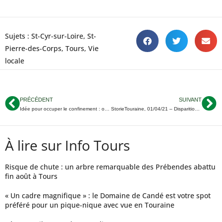
Sujets :
St-Cyr-sur-Loire
,
St-
Pierre-des-Corps
,
Tours
,
Vie
locale
PRÉCÉDENT
SUIVANT
Idée pour occuper le confinement : on a testé l’Apéro Jeu spécial Touraine
StorieTouraine, 01/04/21 – Disparition inquiétante à Luynes ; Accident mortel à Langeais ; Le 1er ministre en Touraine vendredi…
À lire sur Info Tours
Risque de chute : un arbre remarquable des Prébendes abattu
fin août à Tours
« Un cadre magnifique » : le Domaine de Candé est votre spot
préféré pour un pique-nique avec vue en Touraine