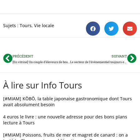
Sujets :
Tours
,
Vie locale
PRÉCÉDENT
SUIVANT
[En vitrine] Un couple d’éleveurs de bouledogues ouvre un paradis pour chiens et chats à Tours
Le secteur de l’évènementiel toujours en attente de réponses concrètes
À lire sur Info Tours
[#MIAM] KŌBŌ, la table japonaise gastronomique dont Tours
avait absolument besoin
4 euros le livre : une nouvelle adresse pour des bons plans
lecture à Tours
[#MIAM] Poissons, fruits de mer et magret de canard : on a