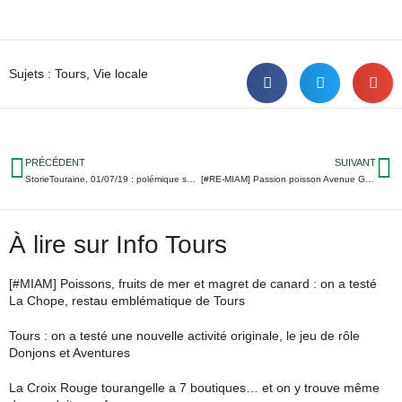
Sujets :
Tours
,
Vie locale
PRÉCÉDENT
SUIVANT
StorieTouraine, 01/07/19 : polémique sur la sincérité des comptes de la ville de Tours, la campagne municipale à SPDC, la grève des notes de profs pour le bac…
[#RE-MIAM] Passion poisson Avenue Grammont
À lire sur Info Tours
[#MIAM] Poissons, fruits de mer et magret de canard : on a testé
La Chope, restau emblématique de Tours
Tours : on a testé une nouvelle activité originale, le jeu de rôle
Donjons et Aventures
La Croix Rouge tourangelle a 7 boutiques… et on y trouve même