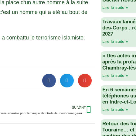
la place d’un autre homme à la suite
Lire la suite »
c’est un homme qui a été au bout de
Travaux lancés
des-Corps : r
2027
 a combattu le terrorisme islamiste.
Lire la suite »
« Des actes i
après la profa
Chambray-lès
Lire la suite »
En 6 semaine
téléphones us
en Indre-et-Lo
SUIVANT
Lire la suite »
Procédure judiciaire annulée pour le couple de Gilets Jaunes tourangeau : ils sont libres
Retour des fo
Touraine… et 
gestion des d