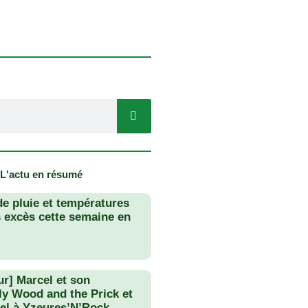
 L'actu en résumé
de pluie et températures
s excès cette semaine en
ur] Marcel et son
lly Wood and the Prick et
el à Yzeures’N’Rock