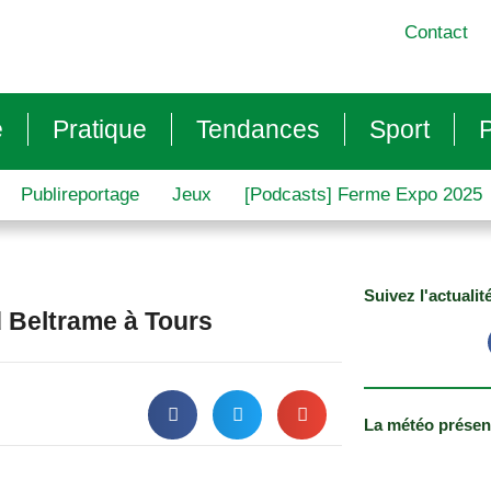
Contact
e
Pratique
Tendances
Sport
P
Publireportage
Jeux
[Podcasts] Ferme Expo 2025
Suivez l'actualit
d Beltrame à Tours
La météo présen