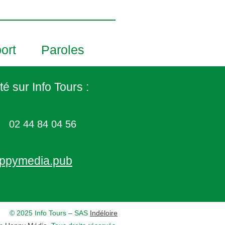
ort
Paroles
té sur Info Tours :
02 44 84 04 56
ppymedia.pub
© 2025 Info Tours – SAS
Indéloire