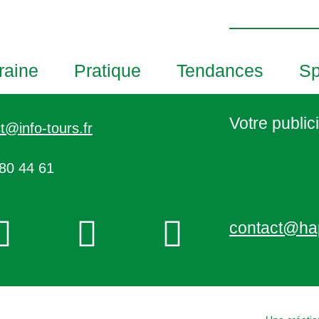
h
o
t
o
raine
Pratique
Tendances
Sp
V
i
e
Votre publici
t@info-tours.fr
w
80 44 61
contact@ha