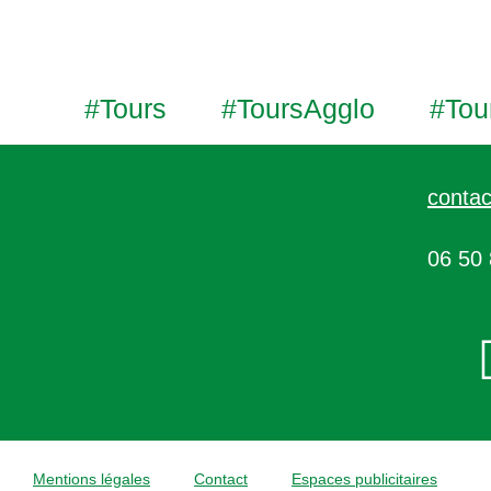
#Tours
#ToursAgglo
#Tou
contac
06 50 
Mentions légales
Contact
Espaces publicitaires