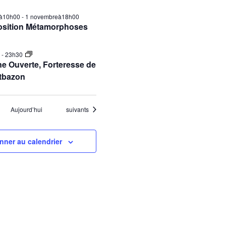
ilà10h00
-
1 novembreà18h00
osition Métamorphoses
0
-
23h30
e Ouverte, Forteresse de
tbazon
Évènements
Aujourd’hui
suivants
nner au calendrier