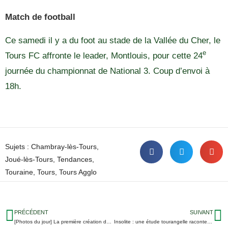
Match de football
Ce samedi il y a du foot au stade de la Vallée du Cher, le
e
Tours FC affronte le leader, Montlouis, pour cette 24
journée du championnat de National 3. Coup d’envoi à
18h.
Sujets :
Chambray-lès-Tours
,
Joué-lès-Tours
,
Tendances
,
Touraine
,
Tours
,
Tours Agglo
PRÉCÉDENT
SUIVANT
[Photos du jour] La première création de la compagnie de danse tourangelle Julie Jagu
Insolite : une étude tourangelle raconte comment les poules montrent leurs émotions