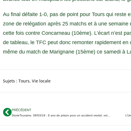
Au final défaite 1-0, pas de point pour Tours qui reste
zone de relégation après 25 matchs et à une semaine d
cette fois contre Concarneau (10ème). L’écart n’est pa
de tableau, le TFC peut donc remonter rapidement en 
même du match de Marignane (15ème) ce samedi à La
Sujets :
Tours
,
Vie locale
PRÉCÉDENT
StorieTouraine, 08/03/19 : 6 ans de prison pour un accident mortel, vol dans une église à Sorigny, 22 000€ pour les Restos du Cœur 37…
L’Un