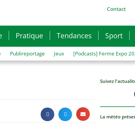
Contact
e
Pratique
Tendances
Sport
e
Publireportage
Jeux
[Podcasts] Ferme Expo 2
Suivez l'actuali
La météo prése