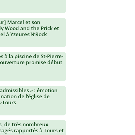
ur] Marcel et son
lly Wood and the Prick et
el à Yzeures’N’Rock
 à la piscine de St-Pierre-
réouverture promise début
nadmissibles » : émotion
nation de l’église de
-Tours
s, de très nombreux
agés rapportés à Tours et