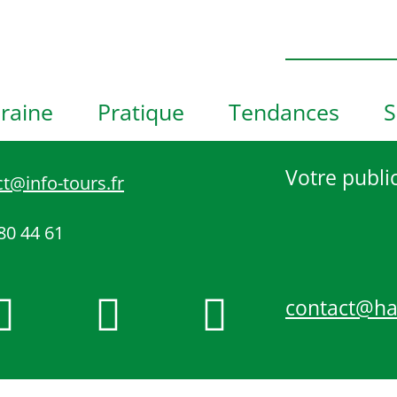
e
h
o
t
o
raine
Pratique
Tendances
S
V
i
e
Votre public
t@info-tours.fr
w
80 44 61
contact@h