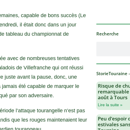
 semaines, capable de bons succès (Le
ndredi, il était donc dans un jour
Recherche
 de tableau du championnat de
imée avec de nombreuses tentatives
aladois de Villefranche qui ont réussi
StorieTouraine 
re juste avant la pause, donc, une
Risque de chu
’a jamais été capable de marquer le
remarquable 
rqué par son adversaire.
août à Tours
Lire la suite »
riode l’attaque tourangelle n’est pas
Peu d’espoir 
andis que les rouges maintenaient leur
estivales san
gardien tourangeau.