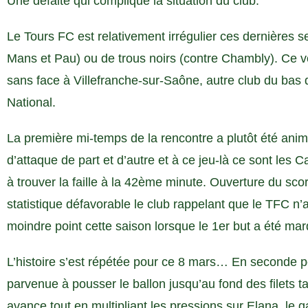
Une défaite qui complique la situation du club.
Le Tours FC est relativement irrégulier ces dernières
Mans et Pau) ou de trous noirs (contre Chambly). Ce ve
sans face à Villefranche-sur-Saône, autre club du bas
National.
La première mi-temps de la rencontre a plutôt été an
d’attaque de part et d’autre et à ce jeu-là ce sont les C
à trouver la faille à la 42ème minute. Ouverture du sco
statistique défavorable le club rappelant que le TFC n
moindre point cette saison lorsque le 1er but a été ma
L’histoire s’est répétée pour ce 8 mars… En seconde pé
parvenue à pousser le ballon jusqu’au fond des filets t
avance tout en multipliant les pressions sur Elana, le 