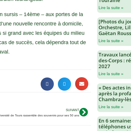
Touraine
Lire la suite »
 en sursis – 14ème – aux portes de la
[Photos du jo
’une nouvelle rencontre à domicile,
Orchestre, Li
Gaëtan Rouss
s si grand avec les équipes du milieu
Lire la suite »
cas de succès, cela dépendra tout de
val.
Travaux lancés
des-Corps : 
2027
Lire la suite »
« Des actes i
après la profa
Chambray-lès
Lire la suite »
SUIVANT
iversité de Tours rassemble des souvenirs pour ses 50 ans
En 6 semaine
téléphones us