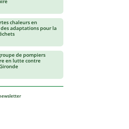
oire
rtes chaleurs en
 des adaptations pour la
échets
groupe de pompiers
re en lutte contre
 Gironde
 newsletter