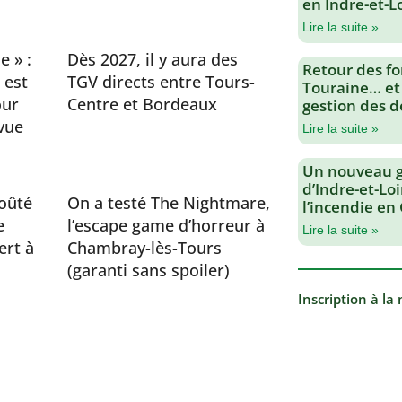
en Indre-et-L
Lire la suite »
e » :
Dès 2027, il y aura des
Retour des fo
 est
TGV directs entre Tours-
Touraine… et
our
Centre et Bordeaux
gestion des d
vue
Lire la suite »
Un nouveau 
d’Indre-et-Loi
oûté
On a testé The Nightmare,
l’incendie en
e
l’escape game d’horreur à
Lire la suite »
ert à
Chambray-lès-Tours
(garanti sans spoiler)
Inscription à la