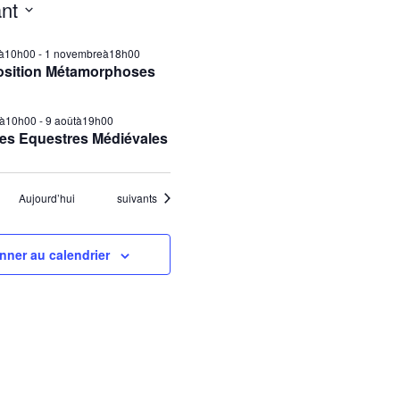
nt
ilà10h00
-
1 novembreà18h00
osition Métamorphoses
tà10h00
-
9 aoûtà19h00
es Equestres Médiévales
Évènements
Aujourd’hui
suivants
nner au calendrier