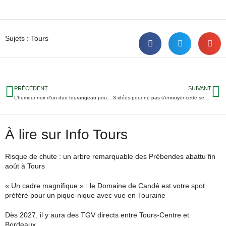
Sujets :
Tours
PRÉCÉDENT
SUIVANT
L’humour noir d’un duo tourangeau pour le Nikon Film Festival
3 idées pour ne pas s’ennuyer cette semaine en Touraine
À lire sur Info Tours
Risque de chute : un arbre remarquable des Prébendes abattu fin
août à Tours
« Un cadre magnifique » : le Domaine de Candé est votre spot
préféré pour un pique-nique avec vue en Touraine
Dès 2027, il y aura des TGV directs entre Tours-Centre et
Bordeaux