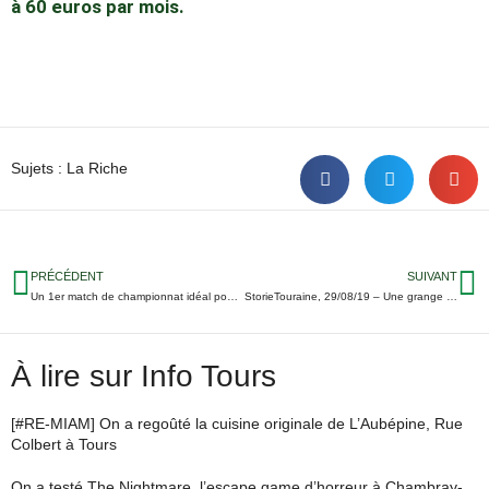
à 60 euros par mois.
Sujets :
La Riche
PRÉCÉDENT
SUIVANT
Un 1er match de championnat idéal pour les handballeuses de Chambray
StorieTouraine, 29/08/19 – Une grange détruite à Savonnières ; Besoin de bénévoles à la Banque Alimentaire de Touraine ; Un bébé rhino à Beauval…
À lire sur Info Tours
[#RE-MIAM] On a regoûté la cuisine originale de L’Aubépine, Rue
Colbert à Tours
On a testé The Nightmare, l’escape game d’horreur à Chambray-