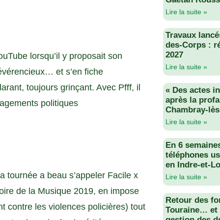
Lire la suite »
Travaux lancés
des-Corps : r
2027
ouTube lorsqu’il y proposait son
Lire la suite »
révérencieux… et s’en fiche
arant, toujours grinçant. Avec Pfff, il
« Des actes i
après la profa
agements politiques
Chambray-lès
Lire la suite »
En 6 semaine
téléphones us
en Indre-et-Lo
 sa tournée a beau s’appeler Facile x
Lire la suite »
toire de la Musique 2019, en impose
Retour des fo
 contre les violences policières) tout
Touraine… et 
gestion des d