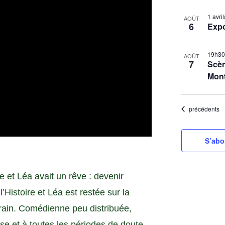
S
L
1 avr
é
AOÛT
6
Exp
i
l
s
e
19h3
t
c
AOÛT
7
Scèn
t
o
Mon
i
f
o
e
n
Évènements
précédents
v
n
e
e
n
S’abo
z
t
l
s
a
 et Léa avait un rêve : devenir
d
i
Histoire et Léa est restée sur la
a
n
t
rrain. Comédienne peu distribuée,
P
e
ose et à toutes les périodes de doute.