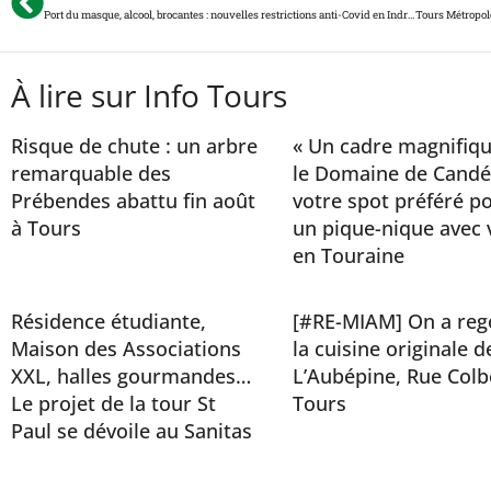
Port du masque, alcool, brocantes : nouvelles restrictions anti-Covid en Indre-et-Loire
À lire sur Info Tours
Risque de chute : un arbre
« Un cadre magnifiqu
remarquable des
le Domaine de Candé
Prébendes abattu fin août
votre spot préféré p
à Tours
un pique-nique avec 
en Touraine
Résidence étudiante,
[#RE-MIAM] On a reg
Maison des Associations
la cuisine originale d
XXL, halles gourmandes…
L’Aubépine, Rue Colb
Le projet de la tour St
Tours
Paul se dévoile au Sanitas