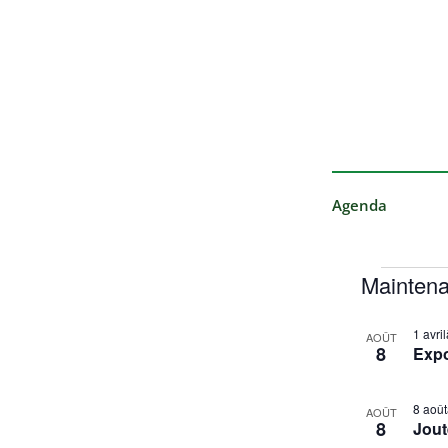
Agenda
Maintena
S
L
1 avr
é
AOÛT
8
Exp
i
l
s
e
t
8 aoû
c
AOÛT
8
Jout
t
o