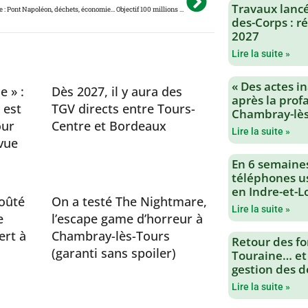
Travaux lancés
Tours Métropole : Pont Napoléon, déchets, économie… Objectif 100 millions d’investissements par an
des-Corps : 
2027
Lire la suite »
« Des actes i
e » :
Dès 2027, il y aura des
après la profa
 est
TGV directs entre Tours-
Chambray-lès
our
Centre et Bordeaux
Lire la suite »
vue
En 6 semaine
téléphones us
en Indre-et-L
oûté
On a testé The Nightmare,
Lire la suite »
e
l’escape game d’horreur à
ert à
Chambray-lès-Tours
Retour des fo
(garanti sans spoiler)
Touraine… et
gestion des d
Lire la suite »