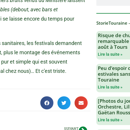
iers bruits venus du Ministère laissent
bles (debout, avec bars et
i se laisse encore du temps pour
StorieTouraine 
Risque de chu
remarquable 
sanitaires, les festivals demandent
août à Tours
ent, plus le montage des événements
Lire la suite »
t pur et simple qui est souvent
Peu d’espoir 
l chez nous)… Et c’est triste.
estivales san
Touraine
Lire la suite »
[Photos du jo
Orchestre, Li
Gaëtan Rouss
Lire la suite »
SUIVANT