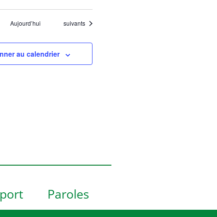
Évènements
Aujourd’hui
suivants
nner au calendrier
port
Paroles