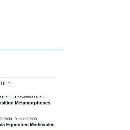
nt
ilà10h00
-
1 novembreà18h00
osition Métamorphoses
tà10h00
-
9 aoûtà19h00
es Equestres Médiévales