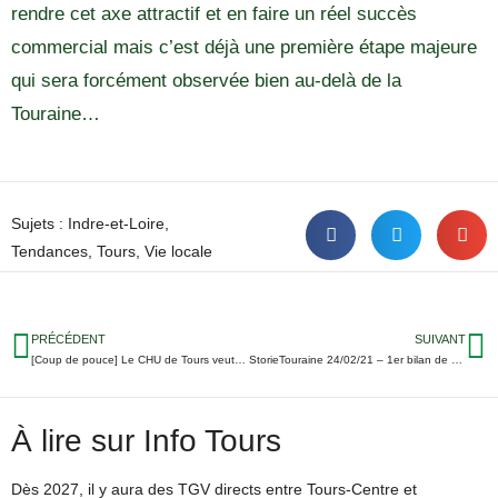
rendre cet axe attractif et en faire un réel succès
commercial mais c’est déjà une première étape majeure
qui sera forcément observée bien au-delà de la
Touraine…
Sujets :
Indre-et-Loire
,
Tendances
,
Tours
,
Vie locale
PRÉCÉDENT
SUIVANT
[Coup de pouce] Le CHU de Tours veut s’équiper d’un diffuseur de bonne humeur
StorieTouraine 24/02/21 – 1er bilan de vidéoverbalisation à Tours ; pas de reprise de l’épidémie de Covid ; Casting pour aller chez Nagui…
À lire sur Info Tours
Dès 2027, il y aura des TGV directs entre Tours-Centre et