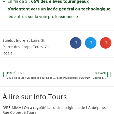
En fin de 3
,
66% des élèves tourangeaux
s’orientent vers un lycée général ou technologique
,
les autres sur la voie professionnelle
Sujets :
Indre-et-Loire
,
St-
Pierre-des-Corps
,
Tours
,
Vie
locale
PRÉCÉDENT
SUIVANT
Joué-lès-Tours : Un espace pour aider les jeunes dans leurs projets professionnels
StorieMunicipales, 02/09/19 – Course à l’investiture LREM ; Vers un rassemblement à gauche à Tours…
À lire sur Info Tours
[#RE-MIAM] On a regoûté la cuisine originale de L’Aubépine,
Rue Colbert à Tours