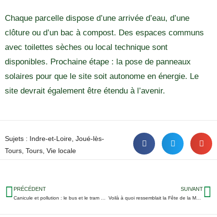
Chaque parcelle dispose d’une arrivée d’eau, d’une
clôture ou d’un bac à compost. Des espaces communs
avec toilettes sèches ou local technique sont
disponibles. Prochaine étape : la pose de panneaux
solaires pour que le site soit autonome en énergie. Le
site devrait également être étendu à l’avenir.
Sujets :
Indre-et-Loire
,
Joué-lès-
Tours
,
Tours
,
Vie locale
PRÉCÉDENT
SUIVANT
Canicule et pollution : le bus et le tram moins chers cette semaine à Tours
Voilà à quoi ressemblait la Fête de la Musique de Ballan-Miré