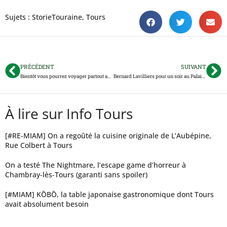
Sujets :
StorieTouraine
,
Tours
PRÉCÉDENT
SUIVANT
Bientôt vous pourrez voyager partout avec un seul titre de transports
Bernard Lavilliers pour un soir au Palais des Congrès de Tours
À lire sur Info Tours
[#RE-MIAM] On a regoûté la cuisine originale de L’Aubépine,
Rue Colbert à Tours
On a testé The Nightmare, l’escape game d’horreur à
Chambray-lès-Tours (garanti sans spoiler)
[#MIAM] KŌBŌ, la table japonaise gastronomique dont Tours
avait absolument besoin