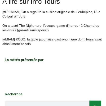
À lire sur Info Tours
[#RE-MIAM] On a regoûté la cuisine originale de L’Aubépine, Rue
Colbert à Tours
On a testé The Nightmare, l’escape game d’horreur à Chambray-
lès-Tours (garanti sans spoiler)
[#MIAM] KŌBŌ, la table japonaise gastronomique dont Tours avait
absolument besoin
La météo présentée par
Recherche