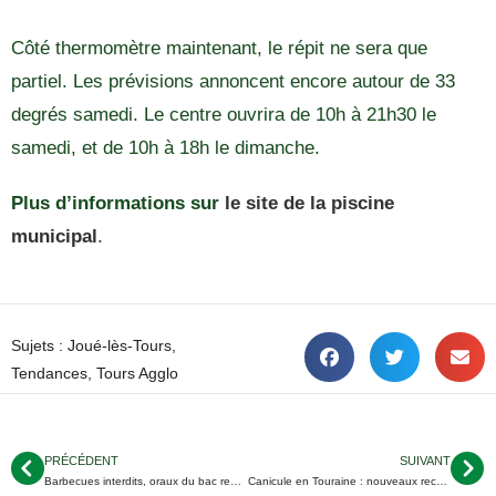
Côté thermomètre maintenant, le répit ne sera que
partiel. Les prévisions annoncent encore autour de 33
degrés samedi. Le centre ouvrira de 10h à 21h30 le
samedi, et de 10h à 18h le dimanche.
Plus d’informations sur
le site de la piscine
municipal
.
Sujets :
Joué-lès-Tours
,
Tendances
,
Tours Agglo
PRÉCÉDENT
SUIVANT
Barbecues interdits, oraux du bac reportés : encore de nouvelles mesures face à la canicule en Touraine
Canicule en Touraine : nouveaux records de températures, situation assouplie dans les écoles de Tours