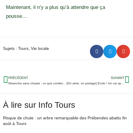
Maintenant, il n’y a plus qu’à attendre que ça
pousse…
Sujets :
Tours
,
Vie locale
PRÉCÉDENT
SUIVANT
Dimanche sans chasse : ce que contient la proposition de loi du député de Tours
[On aime, on partage] Ecolo ! Un car spécial pour aller voir un spectacle de théâtre à Tours
À lire sur Info Tours
Risque de chute : un arbre remarquable des Prébendes abattu fin
août à Tours