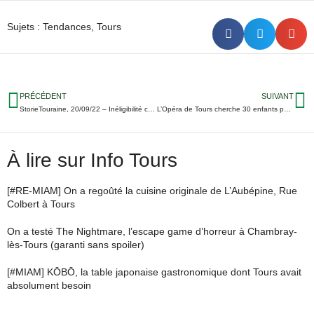
Sujets :
Tendances
,
Tours
PRÉCÉDENT
SUIVANT
StorieTouraine, 20/09/22 – Inéligibilité confirmée pour Wilfried Schwartz / La bombe de Saint-Cyr désamorcée / Début en compétition pour le TMB…
L’Opéra de Tours cherche 30 enfants pour créer un spectacle
À lire sur Info Tours
[#RE-MIAM] On a regoûté la cuisine originale de L’Aubépine, Rue
Colbert à Tours
On a testé The Nightmare, l’escape game d’horreur à Chambray-
lès-Tours (garanti sans spoiler)
[#MIAM] KŌBŌ, la table japonaise gastronomique dont Tours avait
absolument besoin