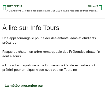
PRÉCÉDENT
SUIVANT
A Grandmont, 1/3 des enseignants a mis 20/20 à tous les élèves au 2ème trimestre
En 2018, quels résultats pour les lycées d’Indre-et-Loire ?
À lire sur Info Tours
Une appli tourangelle pour aider des enfants, ados et étudiants
précaires
Risque de chute : un arbre remarquable des Prébendes abattu fin
août à Tours
« Un cadre magnifique » : le Domaine de Candé est votre spot
préféré pour un pique-nique avec vue en Touraine
La météo présentée par