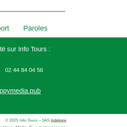
ort
Paroles
té sur Info Tours :
02 44 84 04 56
ppymedia.pub
© 2025 Info Tours – SAS
Indéloire