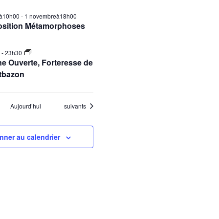
ilà10h00
-
1 novembreà18h00
osition Métamorphoses
0
-
23h30
e Ouverte, Forteresse de
tbazon
Évènements
Aujourd’hui
suivants
nner au calendrier