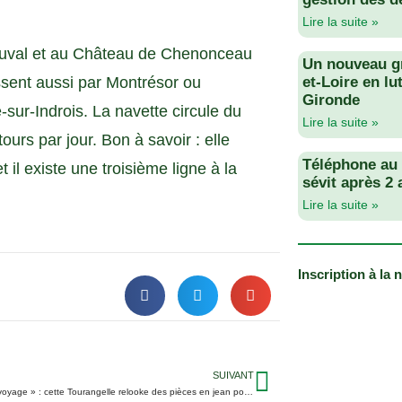
Lire la suite »
eauval et au Château de Chenonceau
Un nouveau g
ssent aussi par Montrésor ou
et-Loire en lu
Gironde
sur-Indrois. La navette circule du
Lire la suite »
ours par jour. Bon à savoir : elle
Téléphone au v
t il existe une troisième ligne à la
sévit après 2
Lire la suite »
Inscription à la 
SUIVANT
« Je chine en voyage » : cette Tourangelle relooke des pièces en jean pour créer des vestes et shorts uniques