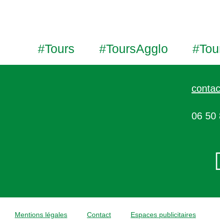
#Tours
#ToursAgglo
#Tou
contac
06 50 
Mentions légales
Contact
Espaces publicitaires