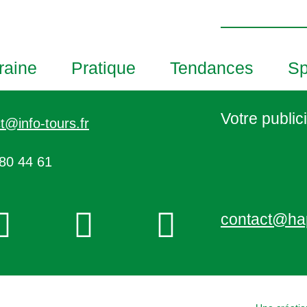
h
o
t
o
raine
Pratique
Tendances
Sp
V
i
e
Votre publici
t@info-tours.fr
w
80 44 61
contact@ha