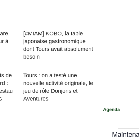
are,
[#MIAM] KŌBŌ, la table
ur à
japonaise gastronomique
dont Tours avait absolument
besoin
ts de
Tours : on a testé une
rd :
nouvelle activité originale, le
estau
jeu de rôle Donjons et
s
Aventures
Agenda
Maintena