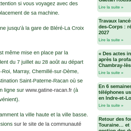
ttention si vous voyagez avec des
Lire la suite »
emplacement de sa machine.
Travaux lancés
des-Corps : r
ne jusqu’à la gare de Bléré-La Croix
2027
Lire la suite »
est même mise en place par la
« Des actes i
après la profa
 du 7 juillet au 28 août au départ
Chambray-lès
e-Roi, Marray, Chemillé-sur-Dème,
Lire la suite »
stination Saint-Paterne-Racan où se
En 6 semaine
en ligne sur
www.gatine-racan.fr
(à
téléphones us
en Indre-et-Lo
vénient).
Lire la suite »
amment la ville haute et la ville basse.
Retour des fo
cisions
sur le site de la communauté
Touraine… et 
gestion des d