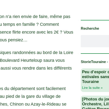
s on n’a rien envie de faire, même pas
ou temps en famille ? Comment
Recherche
sence flirte encore avec les 2€ ? Vous
e vous pensiez…
ssiques randonnées au bord de la Loire
du Boulevard Heurteloup saura vous
StorieTouraine -
 aussi vous rendre dans les différents
Peu d’espoir 
estivales san
Touraine
Lire la suite »
ues du département sont facilement
u pied de la gare du village de
[Photos du jo
hes, Chinon ou Azay-le-Rideau se
Orchestre, Li
Gaëtan Rouss