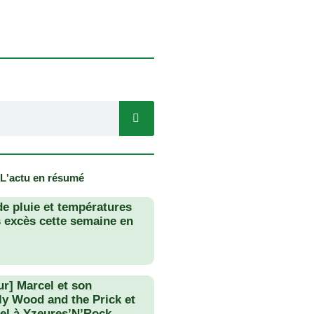
 L'actu en résumé
de pluie et températures
s excès cette semaine en
ur] Marcel et son
lly Wood and the Prick et
el à Yzeures’N’Rock