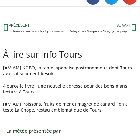
PRÉCÉDENT
SUIVANT
5 choses à savoir sur les hypnotiseurs : un Tourangeau vous dit tout
Village des Marques à Sorigny : le projet enterré ?
À lire sur Info Tours
[#MIAM] KŌBŌ, la table japonaise gastronomique dont Tours
avait absolument besoin
4 euros le livre : une nouvelle adresse pour des bons plans
lecture à Tours
[#MIAM] Poissons, fruits de mer et magret de canard : on a
testé La Chope, restau emblématique de Tours
La météo présentée par