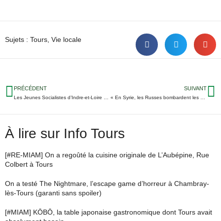
Sujets :
Tours
,
Vie locale
PRÉCÉDENT
SUIVANT
Les Jeunes Socialistes d’Indre-et-Loire aux côtés des manifestants contre la loi Travail
« En Syrie, les Russes bombardent les hôpitaux des associations »
À lire sur Info Tours
[#RE-MIAM] On a regoûté la cuisine originale de L’Aubépine, Rue
Colbert à Tours
On a testé The Nightmare, l’escape game d’horreur à Chambray-
lès-Tours (garanti sans spoiler)
[#MIAM] KŌBŌ, la table japonaise gastronomique dont Tours avait