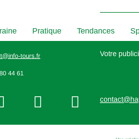
h
o
t
o
raine
Pratique
Tendances
Sp
V
i
e
Votre publici
t@info-tours.fr
w
80 44 61
contact@ha