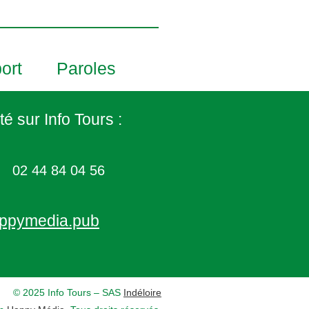
ort
Paroles
té sur Info Tours :
02 44 84 04 56
ppymedia.pub
© 2025 Info Tours – SAS
Indéloire