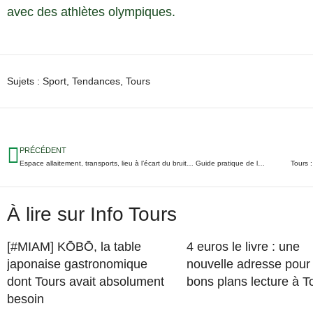
avec des athlètes olympiques.
Sujets :
Sport
,
Tendances
,
Tours
PRÉCÉDENT
Espace allaitement, transports, lieu à l’écart du bruit… Guide pratique de la Foire de Tours 2024
Tours 
À lire sur Info Tours
[#MIAM] KŌBŌ, la table
4 euros le livre : une
japonaise gastronomique
nouvelle adresse pour
dont Tours avait absolument
bons plans lecture à T
besoin