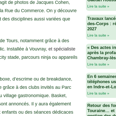
s’agit de photos de Jacques Cohen,
Lire la suite »
e la Rue du Commerce. On y découvre
Travaux lancés
t des disciplines aussi variées que
des-Corps : r
2027
Lire la suite »
e de Tours, notamment grâce à des
« Des actes i
dic. Installée à Vouvray,
et spécialiste
après la profa
: city stade, parcours ninja ou appareils
Chambray-lès
Lire la suite »
En 6 semaine
de boxe, d’escrime ou de breakdance,
téléphones us
en Indre-et-Lo
e grâce à des clubs invités au Parc
Lire la suite »
du village gastronomique. Basket,
sont annoncés. Il y aura également
Retour des fo
Touraine… et 
et enfants ou des séances dédicaces
gestion des d