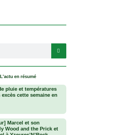
 L'actu en résumé
de pluie et températures
s excès cette semaine en
ur] Marcel et son
lly Wood and the Prick et
el à Yzeures’N’Rock