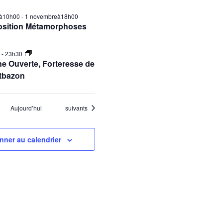
ilà10h00
-
1 novembreà18h00
osition Métamorphoses
0
-
23h30
e Ouverte, Forteresse de
tbazon
Évènements
Aujourd’hui
suivants
nner au calendrier