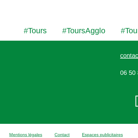
#Tours
#ToursAgglo
#Tou
contac
06 50 
Mentions légales
Contact
Espaces publicitaires