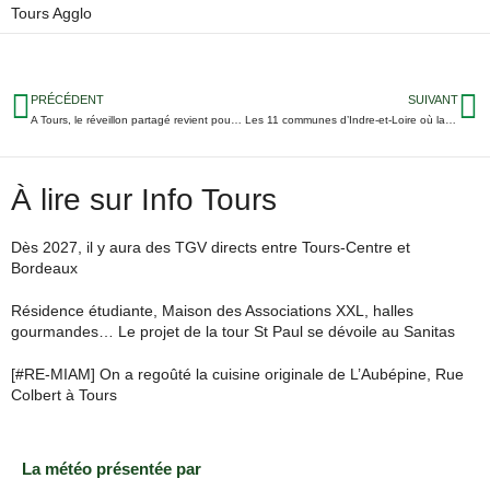
Tours Agglo
PRÉCÉDENT
SUIVANT
A Tours, le réveillon partagé revient pour fêter l’arrivée de 2023
Les 11 communes d’Indre-et-Loire où la population évolue le plus fortement
À lire sur Info Tours
Dès 2027, il y aura des TGV directs entre Tours-Centre et
Bordeaux
Résidence étudiante, Maison des Associations XXL, halles
gourmandes… Le projet de la tour St Paul se dévoile au Sanitas
[#RE-MIAM] On a regoûté la cuisine originale de L’Aubépine, Rue
Colbert à Tours
La météo présentée par