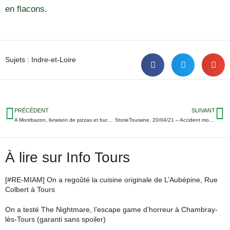
en flacons.
Sujets :
Indre-et-Loire
PRÉCÉDENT
SUIVANT
A Montbazon, livraison de pizzas et burgers par un lapin en quad
StorieTouraine, 20/04/21 – Accident mortel à Azay-sur-Indre ; Tours 22e ville amie des chiens ; 2 boulangers impressionnent le jury d’M6…
À lire sur Info Tours
[#RE-MIAM] On a regoûté la cuisine originale de L’Aubépine, Rue
Colbert à Tours
On a testé The Nightmare, l’escape game d’horreur à Chambray-
lès-Tours (garanti sans spoiler)