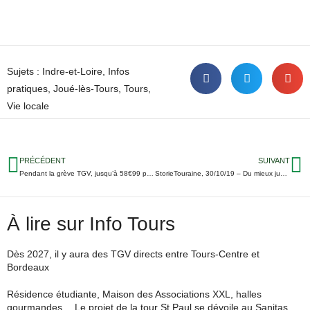
Sujets :
Indre-et-Loire
,
Infos
pratiques
,
Joué-lès-Tours
,
Tours
,
Vie locale
PRÉCÉDENT
SUIVANT
Pendant la grève TGV, jusqu’à 58€99 pour faire Tours-Paris en bus
StorieTouraine, 30/10/19 – Du mieux jusqu’à dimanche pour les TGV ; Incendie et intoxications à Tours ; Le TFC et Montlouis fixés pour la Coupe de France…
À lire sur Info Tours
Dès 2027, il y aura des TGV directs entre Tours-Centre et
Bordeaux
Résidence étudiante, Maison des Associations XXL, halles
gourmandes… Le projet de la tour St Paul se dévoile au Sanitas