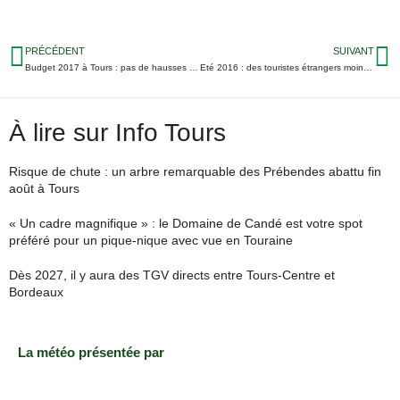
PRÉCÉDENT
SUIVANT
Budget 2017 à Tours : pas de hausses d’impôts et maintien des subventions
Eté 2016 : des touristes étrangers moins nombreux en Centre-Val de Loire
À lire sur Info Tours
Risque de chute : un arbre remarquable des Prébendes abattu fin
août à Tours
« Un cadre magnifique » : le Domaine de Candé est votre spot
préféré pour un pique-nique avec vue en Touraine
Dès 2027, il y aura des TGV directs entre Tours-Centre et
Bordeaux
La météo présentée par