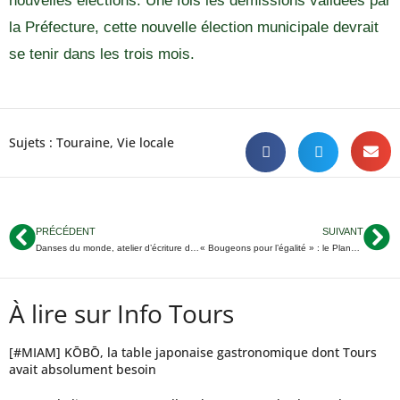
nouvelles élections. Une fois les démissions validées par
la Préfecture, cette nouvelle élection municipale devrait
se tenir dans les trois mois.
Sujets :
Touraine
,
Vie locale
PRÉCÉDENT
SUIVANT
Danses du monde, atelier d’écriture de court-métrage, salon VinoTours… Onze idées de sorties, ce week-end, en Touraine
« Bougeons pour l’égalité » : le Planning familial 37 organise des ateliers pour la journée internationale des droits des femmes
À lire sur Info Tours
[#MIAM] KŌBŌ, la table japonaise gastronomique dont Tours
avait absolument besoin