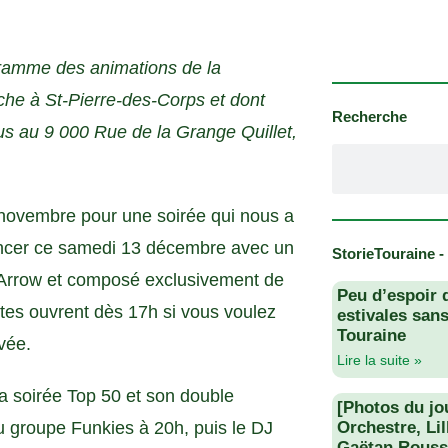
ramme des animations de la
nche à St-Pierre-des-Corps et dont
Recherche
s au 9 000 Rue de la Grange Quillet,
 novembre pour une soirée qui nous a
ncer ce samedi 13 décembre avec un
StorieTouraine -
 Arrow et composé exclusivement de
Peu d’espoir 
ortes ouvrent dès 17h si vous voulez
estivales san
Touraine
vée.
Lire la suite »
a soirée Top 50 et son double
[Photos du jo
u groupe Funkies à 20h, puis le DJ
Orchestre, Li
Gaëtan Rouss