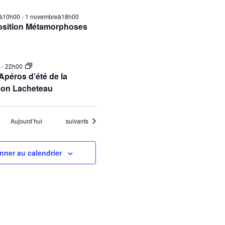
ilà10h00
-
1 novembreà18h00
osition Métamorphoses
0
-
22h00
Apéros d’été de la
son Lacheteau
Évènements
Aujourd’hui
suivants
nner au calendrier