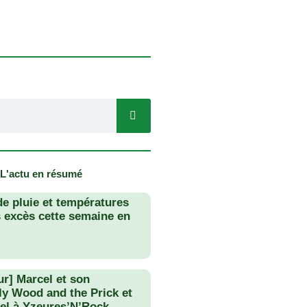
 L'actu en résumé
de pluie et températures
s excès cette semaine en
ur] Marcel et son
lly Wood and the Prick et
el à Yzeures’N’Rock