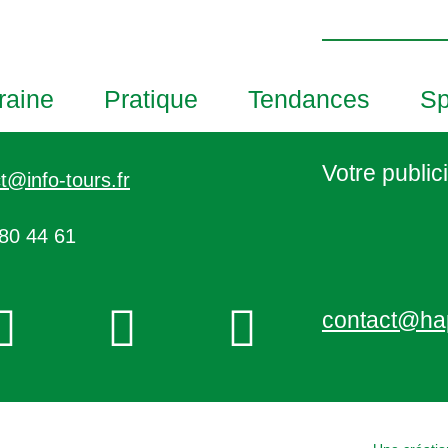
h
o
t
o
raine
Pratique
Tendances
Sp
V
i
e
Votre publici
t@info-tours.fr
w
80 44 61
contact@ha