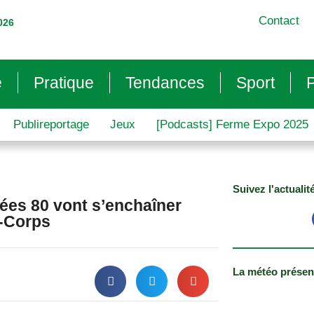
Contact
026
e
Pratique
Tendances
Sport
P
Publireportage
Jeux
[Podcasts] Ferme Expo 2025
Suivez l'actualit
nées 80 vont s’enchaîner
s-Corps
La météo présen