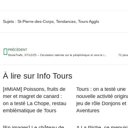
Sujets :
St-Pierre-des-Corps
,
Tendances
,
Tours Agglo
PRÉCÉDENT
StorieTrafic, 07/12/25 – Circulation ralentie sur le périphérique et vers le rond-point de l’avion cette semaine
72 plus
À lire sur Info Tours
[#MIAM] Poissons, fruits de
Tours : on a testé une
mer et magret de canard :
nouvelle activité origin
on a testé La Chope, restau
jeu de rôle Donjons et
emblématique de Tours
Aventures
[En images] Le château de
A La Riche, ce menuis