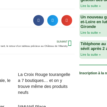
Lire la suite »
Un nouveau g
et-Loire en lu
Gironde
Lire la suite »
SUIVANT
Téléphone au v
 tard, le retour d’un tableau précieux au Château de Villandry
sévit après 2
Lire la suite »
Inscription à la 
La Croix Rouge tourangelle
ale, le
a 7 boutiques… et on y
trouve même des produits
neufs
ier
[#MIAM] Place