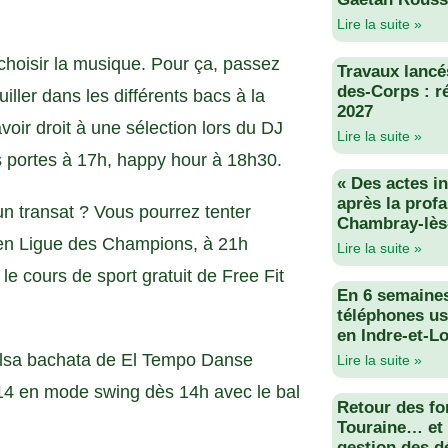
Lire la suite »
 choisir la musique. Pour ça, passez
Travaux lancés
des-Corps : r
uiller dans les différents bacs à la
2027
voir droit à une sélection lors du DJ
Lire la suite »
s portes à 17h, happy hour à 18h30.
« Des actes i
après la profa
n transat ? Vous pourrez tenter
Chambray-lès
en Ligue des Champions, à 21h
Lire la suite »
le cours de sport gratuit de Free Fit
En 6 semaine
téléphones us
en Indre-et-Lo
salsa bachata de El Tempo Danse
Lire la suite »
14 en mode swing dès 14h avec le bal
Retour des fo
Touraine… et 
gestion des d