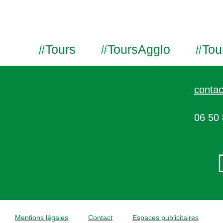
#Tours
#ToursAgglo
#Tou
contac
06 50 
Mentions légales
Contact
Espaces publicitaires