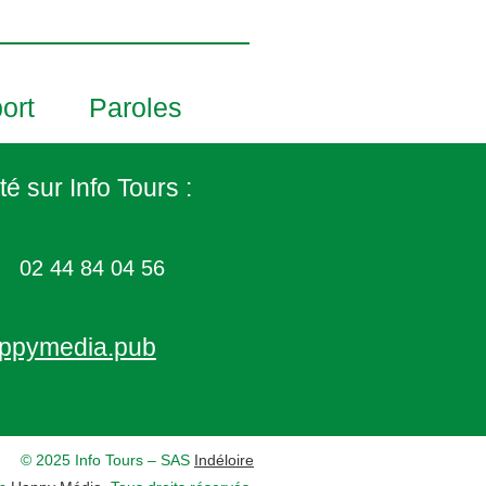
ort
Paroles
té sur Info Tours :
02 44 84 04 56
ppymedia.pub
© 2025 Info Tours – SAS
Indéloire