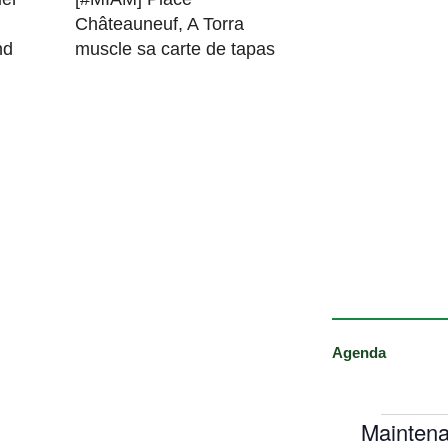
Châteauneuf, A Torra
nd
muscle sa carte de tapas
Agenda
Maintena