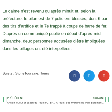
Le calme n’est revenu qu’après minuit et, selon la
préfecture, le bilan est de 7 policiers blessés, dont 6 par
des tirs d’artifice et le 7e frappé à coups de barre de fer.
D’après un communiqué publié en début d’après-midi
dimanche, deux personnes accusées d’être impliquées
dans les pillages ont été interpellées.
Sujets :
StorieTouraine
,
Tours
PRÉCÉDENT
SUIVANT
Ancien joueur et coach du Tours FC, Bryan Bergougnoux est mort à 43 ans
A Tours, des riverains de Paul Bert manifestent contre les vitesses excessives