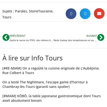
Sujets :
Paroles
,
StorieTouraine
,
Tours
PRÉCÉDENT
SUIVANT
Après le sacre du PSG, des vitrines brisées et 7 policiers blessés à Tours
Nette baisse des températures et quelques pluies cette semaine en Indre-et-Loire
À lire sur Info Tours
[#RE-MIAM] On a regoûté la cuisine originale de L’Aubépine,
Rue Colbert à Tours
On a testé The Nightmare, l’escape game d’horreur à
Chambray-lès-Tours (garanti sans spoiler)
[#MIAM] KŌBŌ, la table japonaise gastronomique dont Tours
avait absolument besoin