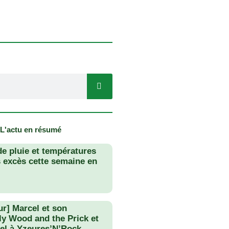
 L'actu en résumé
de pluie et températures
s excès cette semaine en
ur] Marcel et son
lly Wood and the Prick et
el à Yzeures’N’Rock