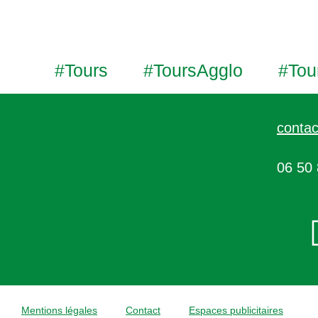
#Tours
#ToursAgglo
#Tou
contac
06 50 
Mentions légales
Contact
Espaces publicitaires