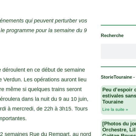
événements qui peuvent perturber vos
ici le programme pour la semaine du 9
Recherche
e déroulent en ce début de semaine
StorieTouraine -
 Verdun. Les opérations auront lieu
iaire même si quelques trains seront
Peu d’espoir 
estivales san
oulera dans la nuit du 9 au 10 juin,
Touraine
rdi à mercredi, de 22h à 3h15. Tours
Lire la suite »
mportantes.
[Photos du jo
Orchestre, Li
nt 2 semaines Rue du Rempart, au nord
Gaëtan Rouss