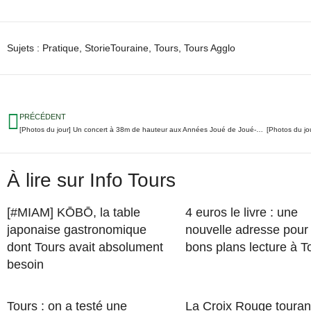
Sujets :
Pratique
,
StorieTouraine
,
Tours
,
Tours Agglo
PRÉCÉDENT
[Photos du jour] Un concert à 38m de hauteur aux Années Joué de Joué-lès-Tours
[Photos du jo
À lire sur Info Tours
[#MIAM] KŌBŌ, la table
4 euros le livre : une
japonaise gastronomique
nouvelle adresse pour
dont Tours avait absolument
bons plans lecture à T
besoin
Tours : on a testé une
La Croix Rouge touran