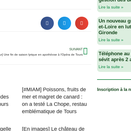
Lire la suite »
Un nouveau g
et-Loire en lu
Gironde
Lire la suite »
SUIVANT
Téléphone au v
ur] Une fin de saison lyrique en apothéose à l’Opéra de Tours
sévit après 2
Lire la suite »
[#MIAM] Poissons, fruits de
Inscription à la 
 des
mer et magret de canard :
ours
on a testé La Chope, restau
emblématique de Tours
gelle
[En images] Le château de