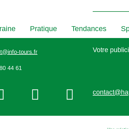
h
o
t
o
raine
Pratique
Tendances
Sp
V
i
e
Votre publici
t@info-tours.fr
w
80 44 61
contact@ha