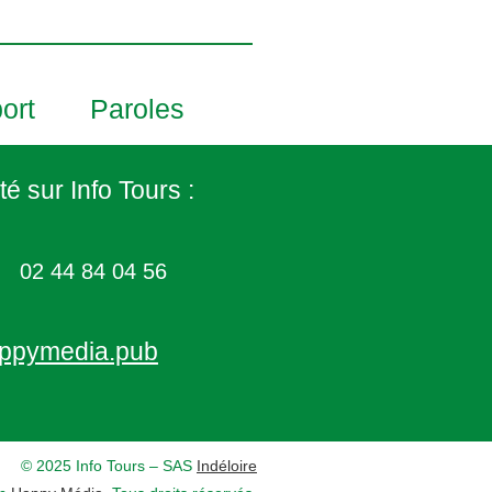
ort
Paroles
té sur Info Tours :
02 44 84 04 56
ppymedia.pub
© 2025 Info Tours – SAS
Indéloire