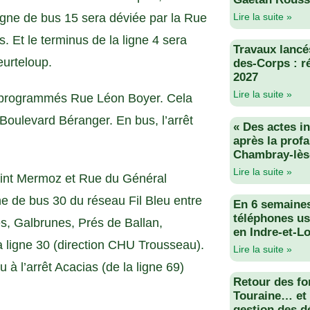
ligne de bus 15 sera déviée par la Rue
Lire la suite »
. Et le terminus de la ligne 4 sera
Travaux lancés
eurteloup.
des-Corps : r
2027
Lire la suite »
ssi programmés Rue Léon Boyer. Cela
 Boulevard Béranger. En bus, l’arrêt
« Des actes i
après la profa
Chambray-lès
Lire la suite »
point Mermoz et Rue du Général
ne de bus 30 du réseau Fil Bleu entre
En 6 semaine
téléphones us
es, Galbrunes, Prés de Ballan,
en Indre-et-Lo
la ligne 30 (direction CHU Trousseau).
Lire la suite »
u à l’arrêt Acacias (de la ligne 69)
Retour des fo
Touraine… et 
gestion des d