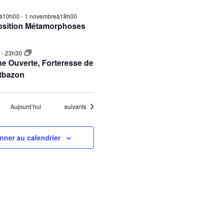
ilà10h00
-
1 novembreà18h00
osition Métamorphoses
0
-
23h30
e Ouverte, Forteresse de
tbazon
Évènements
Aujourd’hui
suivants
nner au calendrier