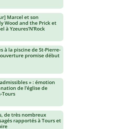
ur] Marcel et son
lly Wood and the Prick et
el à Yzeures’N’Rock
 à la piscine de St-Pierre-
réouverture promise début
nadmissibles » : émotion
nation de l’église de
-Tours
s, de très nombreux
agés rapportés à Tours et
oire