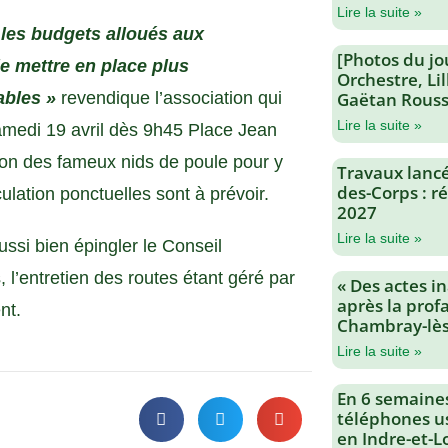
Lire la suite »
es budgets alloués aux
[Photos du jo
de mettre en place plus
Orchestre, Li
ables »
revendique l’association qui
Gaëtan Rouss
Lire la suite »
medi 19 avril dès 9h45 Place Jean
ion des fameux nids de poule pour y
Travaux lancés
des-Corps : 
lation ponctuelles sont à prévoir.
2027
Lire la suite »
ussi bien épingler le Conseil
’entretien des routes étant géré par
« Des actes i
après la profa
nt.
Chambray-lès
Lire la suite »
En 6 semaine
téléphones us
en Indre-et-L