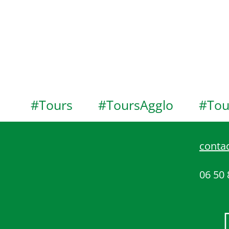
#Tours
#ToursAgglo
#Tou
contac
06 50 