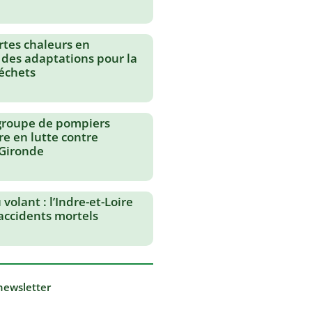
rtes chaleurs en
 des adaptations pour la
échets
groupe de pompiers
re en lutte contre
 Gironde
volant : l’Indre-et-Loire
 accidents mortels
 newsletter