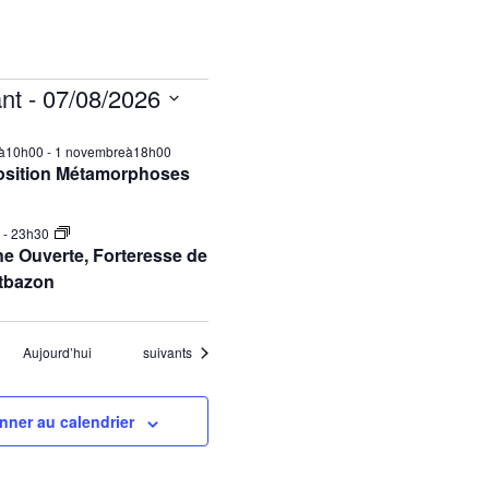
nt
 - 
07/08/2026
ilà10h00
-
1 novembreà18h00
osition Métamorphoses
0
-
23h30
e Ouverte, Forteresse de
tbazon
Évènements
Aujourd’hui
suivants
nner au calendrier