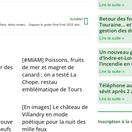
Lire la suite »
Retour des fo
SUIVANT
Touraine… et
Restaurants, hôtels, idées sorties… Gagnez le guide Petit Futé 2025 des Châteaux de la Loire
gestion des d
Lire la suite »
Un nouveau 
d’Indre-et-Loi
[#MIAM] Poissons, fruits
l’incendie en
r des
de mer et magret de
Lire la suite »
canard : on a testé La
Chope, restau
Téléphone au 
emblématique de Tours
sévit après 2
Lire la suite »
[En images] Le château de
Villandry en mode
rouve
poétique pour la nuit des
Inscription à la
eufs
mille feux