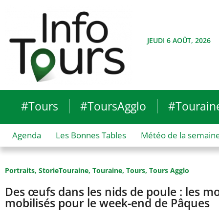
JEUDI 6 AOÛT, 2026
#Tours
#ToursAgglo
#Tourain
Agenda
Les Bonnes Tables
Météo de la semain
Portraits
,
StorieTouraine
,
Touraine
,
Tours
,
Tours Agglo
Des œufs dans les nids de poule : les mo
mobilisés pour le week-end de Pâques