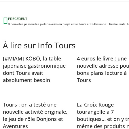
PRÉCÉDENT
3 nouvelles passerelles piétons-vélos en projet entre Tours et St-Pierre-des-Corps
À lire sur Info Tours
[#MIAM] KŌBŌ, la table
4 euros le livre : une
japonaise gastronomique
nouvelle adresse pou
dont Tours avait
bons plans lecture à
absolument besoin
Tours
Tours : on a testé une
La Croix Rouge
nouvelle activité originale,
tourangelle a 7
le jeu de rôle Donjons et
boutiques… et on y t
Aventures
même des produits n