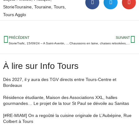
StorieTouraine
,
Touraine
,
Tours
,
Tours Agglo
PRÉCÉDENT
SUIVANT
StorieTrafic, 15/09/24 – A Saint-Avertin, 5 jours de coupure totale de la Rue de Cormery
Chaussons en laine, chaises relookées, sacs de luxe : 3 raisons de foncer à la France Design Week de Tours
À lire sur Info Tours
Dès 2027, il y aura des TGV directs entre Tours-Centre et
Bordeaux
Résidence étudiante, Maison des Associations XXL, halles
gourmandes… Le projet de la tour St Paul se dévoile au Sanitas
[#RE-MIAM] On a regoûté la cuisine originale de L’Aubépine, Rue
Colbert à Tours