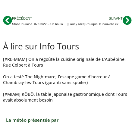
PRÉCÉDENT
SUIVANT
StorieTouraine, 07/06/22 – Un boulanger retranché à Saint-Cyr-sur-Loire ; Une école fermée à Amboise ; Un joueur de l’équipe de France au TVB…
[Faut y aller] Pourquoi la nouvelle expo de l’Hôtel Goüin de Tours est indispensable
À lire sur Info Tours
[#RE-MIAM] On a regoûté la cuisine originale de L’Aubépine,
Rue Colbert à Tours
On a testé The Nightmare, l’escape game d’horreur à
Chambray-lès-Tours (garanti sans spoiler)
[#MIAM] KŌBŌ, la table japonaise gastronomique dont Tours
avait absolument besoin
La météo présentée par