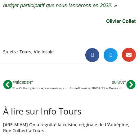
budget participatif que nous lancerons en 2022. »
Olivier Collet
Sujets :
Tours
,
Vie locale
PRÉCÉDENT
SUIVANT
Rue Colbert piétonne, vaccination, cuisine centrale… Le débrief du conseil municipal de Tours
StorieTouraine, 06/07/21 – Décès du Tourangeau Axel Kahn ; Les résultats du bac ; La Tourangelle Typhaine Soldé aux Jeux Paralympiques…
À lire sur Info Tours
[#RE-MIAM] On a regoûté la cuisine originale de L’Aubépine,
Rue Colbert à Tours